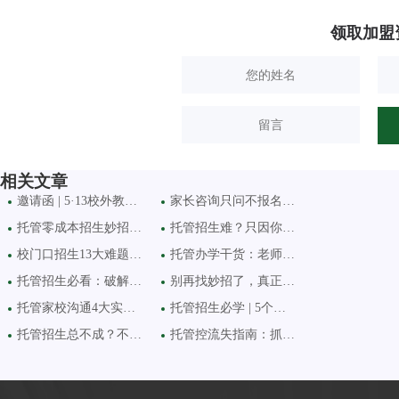
领取加盟
相关文章
邀请函 | 5·13校外教育创新
家长咨询只问不报名？朋
托管零成本招生妙招：校
托管招生难？只因你没抓
校门口招生13大难题破解
托管办学干货：老师只招
托管招生必看：破解“信
别再找妙招了，真正有效
托管家校沟通4大实用技巧
托管招生必学 | 5个实战技
托管招生总不成？不是家
托管控流失指南：抓牢源