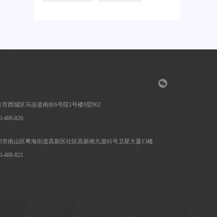
市西城区马连道南街6号院1号楼9层902
400-826
市南山区粤海街道高新区社区高新南九道61号卫星大厦13楼
400-821