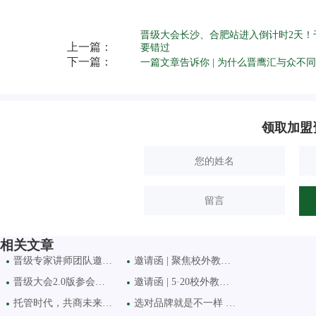
晋级大会长沙、合肥站进入倒计时2天！
上一篇：
要错过
下一篇：
一篇文章告诉你 | 为什么晋鹰汇与众不同
领取加盟
相关文章
晋级专家讲师团队邀您8月
邀请函 | 聚焦校外教育难
晋级大会2.0版参会费调价
邀请函 | 5·20校外教育创新
托管时代，共商未来 | 2
选对品牌就是不一样 ——