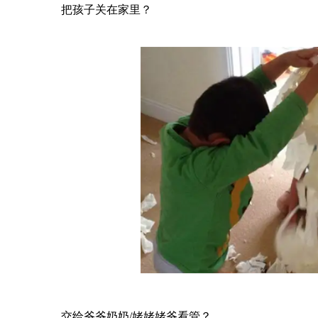
把孩子关在家里？
交给爷爷奶奶/姥姥姥爷看管？