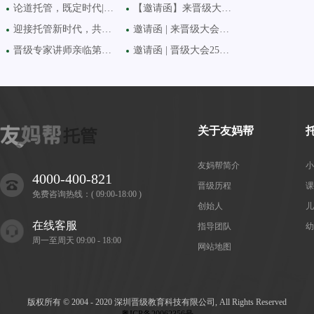
论道托管，既定时代|17日
【邀请函】来晋级大会揭
迎接托管新时代，共享托
邀请函 | 来晋级大会学新
晋级专家讲师亲临第六十
邀请函 | 晋级大会25日齐聚
关于友妈帮
友妈帮简介
小
4000-400-821
晋级历程
课
免费咨询热线：( 09:00-18:00 )
创始人
儿
在线客服
指导团队
幼
周一至周天 09:00 - 18:00
网站地图
版权所有 © 2004 - 2020 深圳晋级教育科技有限公司, All Rights Reserved
粤ICP备20062356号