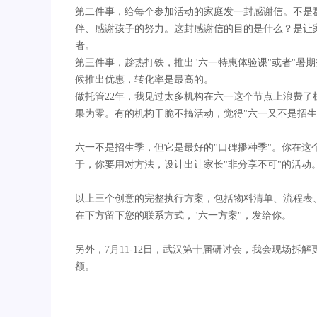
第二件事，给每个参加活动的家庭发一封感谢信。不是
伴、感谢孩子的努力。这封感谢信的目的是什么？是让
者。
第三件事，趁热打铁，推出"六一特惠体验课"或者"暑
候推出优惠，转化率是最高的。
做托管22年，我见过太多机构在六一这个节点上浪费
果为零。有的机构干脆不搞活动，觉得"六一又不是招生
六一不是招生季，但它是最好的"口碑播种季"。你在
于，你要用对方法，设计出让家长"非分享不可"的活动
以上三个创意的完整执行方案，包括物料清单、流程表
在下方留下您的联系方式，"六一方案"，发给你。
另外，7月11-12日，武汉第十届研讨会，我会现场拆
额。