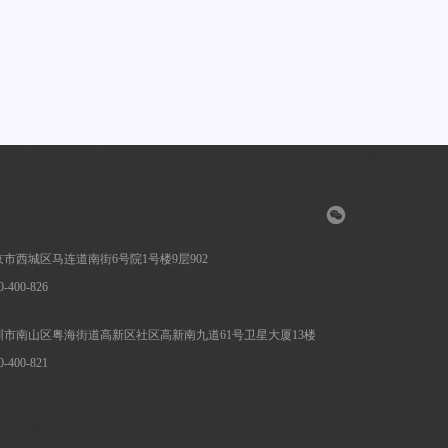
市西城区马连道南街6号院1号楼9层902
400-826
市南山区粤海街道高新区社区高新南九道61号卫星大厦13楼
400-821