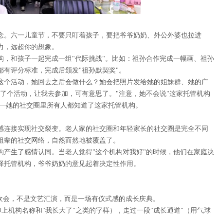
念。六一儿童节，不要只盯着孩子，要把爷爷奶奶、外公外婆也拉进
力，远超你的想象。
构，和孩子一起完成一组"代际挑战"。比如：祖孙合作完成一幅画、祖孙
有评分标准，完成后颁发"祖孙默契奖"。
这个活动，她回去之后会做什么？她会把照片发给她的姐妹群、她的广
了个活动，让我去参加，可有意思了。"注意，她不会说"这家托管机构
——她的社交圈里所有人都知道了这家托管机构。
感连接实现社交裂变。老人家的社交圈和年轻家长的社交圈是完全不同
祖辈的社交网络，自然而然地被覆盖了。
构产生了感情认同。当老人觉得"这个机构对我好"的时候，他们在家庭决
择托管机构，爷爷奶奶的意见起着决定性作用。
欢会，不是文艺汇演，而是一场有仪式感的成长庆典。
上机构名称和"我长大了"之类的字样），走过一段"成长通道"（用气球