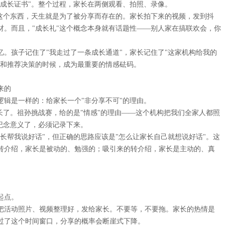
成长证书"。整个过程，家长在两侧观看、拍照、录像。
感这个东西，天生就是为了被分享而存在的。家长拍下来的视频，发到抖
材。而且，"成长礼"这个概念本身就有话题性——别人家在搞联欢会，你
。孩子记住了"我走过了一条成长通道"，家长记住了"这家机构给我的
策和推荐决策的时候，成为最重要的情感砝码。
来的
辑是一样的：给家长一个"非分享不可"的理由。
长了。祖孙挑战赛，给的是"情感"的理由——这个机构把我们全家人都照
纪念意义了，必须记录下来。
长帮我说好话"，但正确的思路应该是"怎么让家长自己就想说好话"。这
转介绍，家长是被动的、勉强的；吸引来的转介绍，家长是主动的、真
起点。
内把活动照片、视频整理好，发给家长。不要等，不要拖。家长的热情是
过了这个时间窗口，分享的概率会断崖式下降。