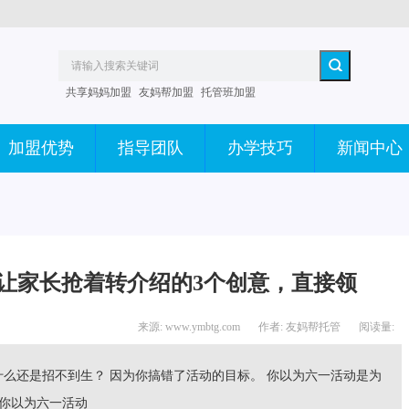
共享妈妈加盟
友妈帮加盟
托管班加盟
加盟优势
指导团队
办学技巧
新闻中心
让家长抢着转介绍的3个创意，直接领
来源: www.ymbtg.com
作者: 友妈帮托管
阅读量:
么还是招不到生？ 因为你搞错了活动的目标。 你以为六一活动是为
 你以为六一活动