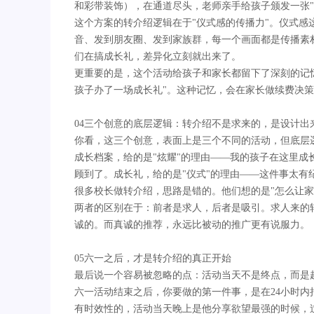
和彩带装饰），在通道尽头，老师亲手给孩子颁发一张"
这个方案的转介绍逻辑在于"仪式感的传播力"。仪式
音、发到朋友圈、发到家族群，每一个画面都是传播素
们在搞成长礼，差异化立刻就出来了。
更重要的是，这个活动给孩子和家长都留下了深刻的记忆
孩子办了一场成长礼"。这种记忆，会在家长做续费决
04三个创意的底层逻辑：转介绍不是求来的，是设计出
你看，这三个创意，表面上是三个不同的活动，但底层逻
成长档案，给的是"炫耀"的理由——我的孩子在这里成
顾到了。成长礼，给的是"仪式"的理由——这件事太有
很多校长做转介绍，思路是错的。他们想的是"怎么让家
两者的区别在于：前者是求人，后者是吸引。求人来的
诚的。而真诚的推荐，永远比被动的推广更有说服力。
05六一之后，才是转介绍的真正开始
最后说一个容易被忽略的点：活动当天不是终点，而是
六一活动结束之后，你要做的第一件事，是在24小时
有时效性的，活动当天晚上是他分享欲望最强的时候，