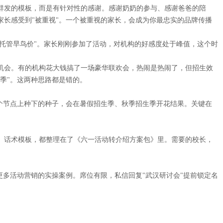
群发的模板，而是有针对性的感谢。感谢奶奶的参与、感谢爸爸的陪
家长感受到"被重视"。一个被重视的家长，会成为你最忠实的品牌传播
期托管早鸟价"。家长刚刚参加了活动，对机构的好感度处于峰值，这个时
了机会。有的机构花大钱搞了一场豪华联欢会，热闹是热闹了，但招生效
季"。这两种思路都是错的。
这个节点上种下的种子，会在暑假招生季、秋季招生季开花结果。关键在
。
、话术模板，都整理在了《六一活动转介绍方案包》里。需要的校长，
解更多活动营销的实操案例。席位有限，私信回复"武汉研讨会"提前锁定名