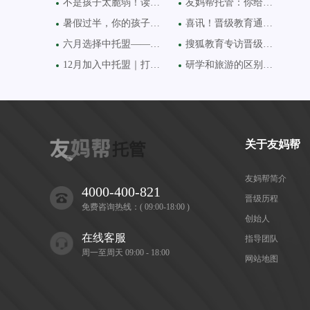
不是孩子太脆弱！读懂当
友妈帮托管：你给孩子的
暑假过半，你的孩子还在
喜讯！晋级教育通过国家
六月选择中托盟——把握
搜狐教育专访晋级教育创
12月加入中托盟｜打造不一
研学和旅游的区别原来如
关于友妈帮
友妈帮简介
4000-400-821
晋级历程
免费咨询热线：( 09:00-18:00 )
创始人
在线客服
指导团队
周一至周天 09:00 - 18:00
网站地图