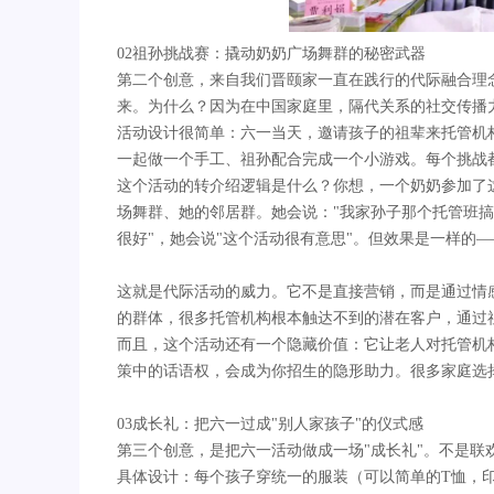
02祖孙挑战赛：撬动奶奶广场舞群的秘密武器
第二个创意，来自我们晋颐家一直在践行的代际融合理
来。为什么？因为在中国家庭里，隔代关系的社交传播
活动设计很简单：六一当天，邀请孩子的祖辈来托管机
一起做一个手工、祖孙配合完成一个小游戏。每个挑战都
这个活动的转介绍逻辑是什么？你想，一个奶奶参加了
场舞群、她的邻居群。她会说："我家孙子那个托管班搞
很好"，她会说"这个活动很有意思"。但效果是一样的
这就是代际活动的威力。它不是直接营销，而是通过情
的群体，很多托管机构根本触达不到的潜在客户，通过
而且，这个活动还有一个隐藏价值：它让老人对托管机
策中的话语权，会成为你招生的隐形助力。很多家庭选
03成长礼：把六一过成"别人家孩子"的仪式感
第三个创意，是把六一活动做成一场"成长礼"。不是联
具体设计：每个孩子穿统一的服装（可以简单的T恤，印