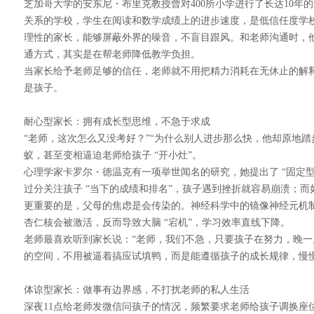
芝加哥大学的安东尼・布里克教授曾对400所小学进行了长达10
关系的学校，学生在阅读和数学成绩上的进步速度，是低信任度学
理性的家长，能够屏蔽外界的噪音，不盲目跟风。和老师沟通时，
通方式，其实是在帮老师降低教学负担。
当家长给予老师足够的信任，老师就不用把精力消耗在无休止的解
是孩子。
耐心型家长：拥有成长型思维，不急于求成
“老师，这次怎么又没考好？”“为什么别人进步那么快，他却原地踏
蚁，甚至变相逼迫老师给孩子 “开小灶”。
心理学家卡罗尔・德温克有一项举世闻名的研究，她提出了 “固定型思
过分关注孩子 “当下的成绩和排名”，孩子遇到挫折就容易崩溃；而
更重要的是，父母的焦虑是会传染的。神经科学中的镜像神经元机
杏仁核会被激活，反而导致大脑 “宕机”，学习效率直线下降。
老师最喜欢听到家长说：“老师，我们不急，只要孩子在努力，晚一
的空间，不用被逼着搞应试填鸭，而是能遵循孩子的成长规律，慢
体谅型家长：做事有边界感，不打扰老师的私人生活
深夜11点给老师发微信问孩子的情况，频繁要求老师给孩子调换座