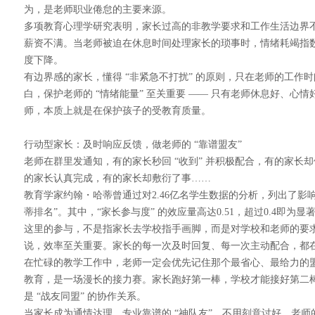
为，是老师职业倦怠的主要来源。
多项教育心理学研究表明，家长过高的非教学要求和工作生活边界
薪资不满。当老师被迫在休息时间处理家长的琐事时，情绪耗竭指
度下降。
有边界感的家长，懂得 “非紧急不打扰” 的原则，只在老师的工
白，保护老师的 “情绪能量” 至关重要 —— 只有老师休息好、
师，本质上就是在保护孩子的受教育质量。
行动型家长：及时响应反馈，做老师的 “靠谱盟友”
老师在群里发通知，有的家长秒回 “收到” 并积极配合，有的家
的家长认真完成，有的家长却敷衍了事……
教育学家约翰・哈蒂曾通过对2.46亿名学生数据的分析，列出了影响
蒂排名”。其中，“家长参与度” 的效应量高达0.51，超过0.4即为显
这里的参与，不是指家长去学校指手画脚，而是对学校和老师的要
说，效率至关重要。家长的每一次及时回复、每一次主动配合，都在
在忙碌的教学工作中，老师一定会优先记住那个最省心、最给力的
教育，是一场漫长的接力赛。家长跑好第一棒，学校才能接好第二棒
是 “战友同盟” 的协作关系。
当家长成为通情达理、专业靠谱的 “神队友”，不用刻意讨好，老