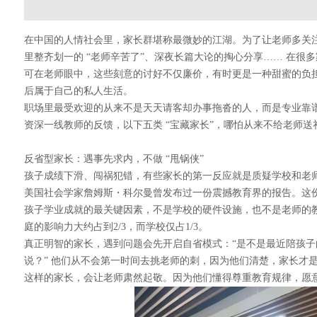
在中国的人情社会里，家长群堪称最微妙的江湖。为了让老师多关
里整齐划一的 “老师辛苦了”、深夜长篇大论的掏心分享…… 在很
可在老师眼中，这些刻意的讨好不仅廉价，有时更是一种甜蜜的负
后属于自己的私人生活。
职场里最受欢迎的从来不是天天请客却办事拖沓的人，而是专业靠谱
资深一线教师的反馈，以下五类 “宝藏家长”，哪怕从来不给老师
反省型家长：遇事先求内，不做 “甩锅侠”
孩子成绩下滑、闯祸犯错，有些家长的第一反应就是质疑学校和老师
美国社会学家詹姆斯・科尔曼曾发布过一份震撼教育界的报告。这份基
孩子学业成就的最关键因素，不是学校的硬件设施，也不是老师的
庭的影响力大约占到2/3，而学校仅占1/3。
真正明智的家长，遇到问题会先开启自省模式：“是不是最近陪孩子
说？” 他们从不会第一时间去挑老师的刺，因为他们清楚，家长才
这样的家长，会让老师肃然起敬。因为他们懂得尊重教育规律，愿