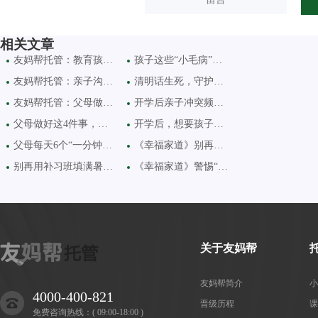
相关文章
友妈帮托管：教育孩子的
孩子这些“小毛病”，其
友妈帮托管：亲子沟通别
清明话生死，守护向光明
友妈帮托管：父母做到每
开学后亲子冲突频发？守
父母做好这4件事，基本不
开学后，想要孩子脱颖而
父母每天6个“一分钟”，
《幸福家道》别再拿“别
别再用补习班填满暑假！
《幸福家道》警惕“四无
关于友妈帮
友妈帮简介
小
4000-400-821
晋级历程
课
免费咨询热线：( 09:00-18:00 )