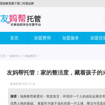
晋级教育旗下第二托管品牌
首页
加盟费用
加盟服务
加盟优
>
>
>
主页
新闻中心
家庭教育
友妈帮托管：家的整洁度，藏着孩子的
发布时间:2025-11-28
摘要：
瑞典教育家爱伦・凯曾直言：环境对一个人的成长起着非
优秀人格的基础。 家庭作为孩子成长的第一片土壤，整洁与否直