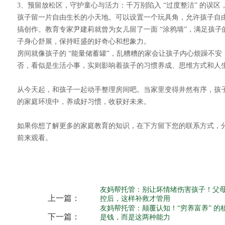
3、预留放松区，守护童心与活力：千万别陷入 “过度整洁” 的误区
孩子留一片自由生长的小天地。可以设置一个玩具角，允许孩子自
搞创作。教育专家尹建莉就曾为女儿留了一面 “涂鸦墙”，满足孩
子身心舒展，保持旺盛的好奇心和想象力。
房间就像孩子的 “能量储蓄罐”，乱糟糟的家会让孩子内心烦躁不
否，看似是生活小事，实则影响着孩子的习惯养成、思维方式和人
从今天起，和孩子一起动手整理房间吧。当家里变得井然有序，孩
的家庭环境中，养成好习惯，收获好未来。
如果你想了解更多的家庭教育的知识，在下方留下您的联系方式，
前来观看。
友妈帮托管：别让坏情绪伤害孩子！父
上一篇：
控后，这样补救才管用
友妈帮托管：颠覆认知！“穷养富养” 的
下一篇：
是钱，而是这两种能力