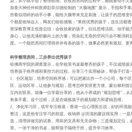
染，从小就学会了整理收纳。在收拾房间的过程中，她既要动手又
加拿大神经外科医师彭菲尔德绘制的 “大脑地图” 显示，手指和手
些看似琐碎的动手小事，能给大脑带来充足刺激，让孩子的思维变
个都是收纳达人，网友们纷纷感慨：“果然优秀的孩子，连生活都透
资深教育博主也曾总结：会收拾家的孩子，往往思维活跃、动手能
身心，让他充满积极向上的力量；而杂乱无章的空间只会不断消耗
度。一个能把房间打理得井井有条的孩子，做事必然更有规划、更
科学整理房间，三步养出优秀孩子
哈佛商学院的调查显示，在学校里书桌最整齐的孩子，不仅成绩拔
培养孩子秩序感和掌控力的过程。分享三个实用秘诀，帮孩子打造
1、分区规划，培养空间秩序感：可以把家比作一个小公司，每个区
区、运动区等，让他参与规划，思考怎样安排更方便。蒙台梭利曾说
立内在联系。就像一位学霸分享的，他从小养成的 “规划思维”，
有条不紊。这个过程，正是在锻炼孩子的规划能力和逻辑思维。
2、净化学习区，筑牢专注根基：香港一位心理医生说，好的环境
整洁，这是他专注学习的前提。收纳师 @洪清的建议很实用：一
选，清理掉做完的试卷、用坏的文具和无关杂物；三是规划定位，
里。一张干净的书桌，能帮孩子隔绝干扰，提升学习效率。