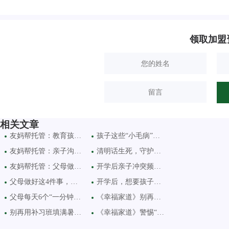
领取加盟
相关文章
友妈帮托管：教育孩子的
孩子这些“小毛病”，其
友妈帮托管：亲子沟通别
清明话生死，守护向光明
友妈帮托管：父母做到每
开学后亲子冲突频发？守
父母做好这4件事，基本不
开学后，想要孩子脱颖而
父母每天6个“一分钟”，
《幸福家道》别再拿“别
别再用补习班填满暑假！
《幸福家道》警惕“四无