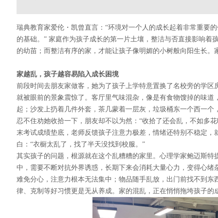
瑞典教育家爱伦・凯曾直言：“环境对一个人的成长起着非常重要
的基础。” 家庭作为孩子成长的第一片土壤，整洁与否直接影响着
的幼苗；而整洁有序的家，才能让孩子像明媚的小树般向阳生长。
家越乱，孩子越容易陷入成长困境
前段时间去朋友家做客，她为了孩子上学特意置换了名校旁的学区
就被眼前的景象震惊了。客厅里气味混杂，像是有食物馊掉的味道
起；沙发上扔着几件外套，茶几蒙着一层灰，垃圾桶东一个西一个
忍不住劝她收拾一下，朋友却不以为然：“收拾了还会乱，不如多花时
末考试成绩垫底，老师反馈孩子注意力极差，情绪还特别不稳定，
白：“衣橱太乱了，找了半天没找到校服。”
其实孩子的问题，根源就在这个乱糟糟的家里。心理学家鲍迈斯特提
中，需要不断对抗外界诱惑，长期下来会消耗大量心力，变得心绪
难免分心，注意力根本无法集中；物品随手乱放，出门前找不到东
律、克制等好习惯更是无从养成。家的混乱，正在悄悄拖垮孩子的