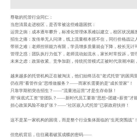
尊敬的托管行业同仁：
当您清晨走进校区，是否常被这些难题困扰：
运营之病：成本逐年攀升，标准化管理体系难以建立，校区状况频
招生之痛：发传单无人问津，线上流量根本抓不住，同行价格战让
带班之难：老师控班能力有限，学员增多质量就会下降，校长无计
管理之惑：团队执行力低下，老师流动如流水，家长时常投诉，管
未来之虑：政策收紧、竞争加剧，传统托管模式正被时代浪潮冲刷
越来越多的托管机构正在被淘汰，他们始终活在“老式托管”的困局
仍在用“看管作业”思维做服务？——而家长需要的是“成长管家”！
只靠学期初突击招生？——“流量池运营”才是生存命脉！
用“保底式工资”管团队？——新时代员工要靠“思想+团建+薪资”才
担心政策风险不敢扩张？——“社区嵌入式托管”已获政府扶持！
这不是某一家机构的困境，而是整个行业集体面临的“生死突围战”
但危机背后，往往藏着破茧成蝶的密码——