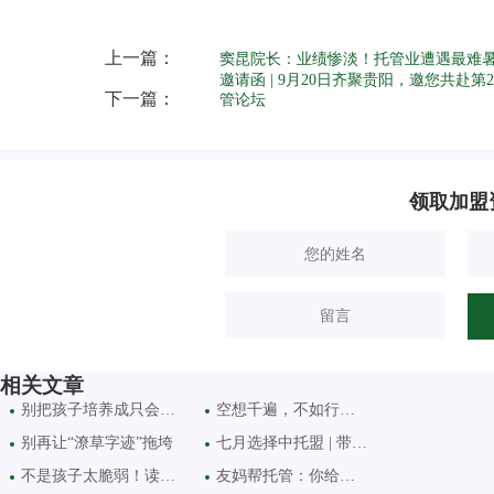
上一篇：
窦昆院长：业绩惨淡！托管业遭遇最难
邀请函 | 9月20日齐聚贵阳，邀您共赴第2
下一篇：
管论坛
领取加盟
相关文章
别把孩子培养成只会刷题
空想千遍，不如行动一次
别再让“潦草字迹”拖垮
七月选择中托盟 | 带你一
不是孩子太脆弱！读懂当
友妈帮托管：你给孩子的