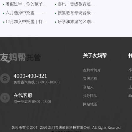
暑假过半，你的孩子还在
喜讯！晋级教育通过国家
六月选择中托盟——把握
搜狐教育专访晋级教育创
12月加入中托盟｜打造不一
研学和旅游的区别原来如
关于友妈帮
友妈帮简介
小
4000-400-821
晋级历程
课
免费咨询热线：( 09:00-18:00 )
创始人
儿
在线客服
指导团队
幼
周一至周天 09:00 - 18:00
网站地图
版权所有 © 2004 - 2020 深圳晋级教育科技有限公司, All Rights Reserved